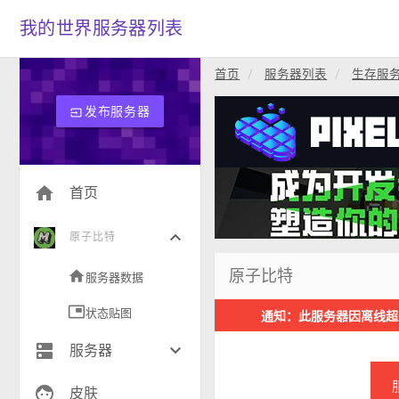
我的世界服务器列表
首页
服务器列表
生存服
发布服务器
input
home
首页
keyboard_arrow_down
原子比特
原子比特
home
服务器数据
picture_in_picture
状态贴图
通知：此服务器因离线超
dns
keyboard_arrow_down
服务器
face
生存(268)
皮肤