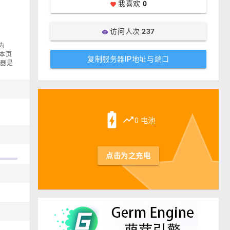
我喜欢
0
favorite
访问人次
237
visibility
为
。本页
复制服务器IP地址与端口
务器是
st
battery_charging_full
trending_up
0 电池
点击为之充电