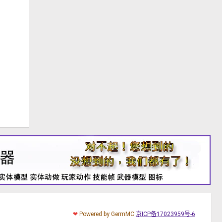
❤
Powered by GermMC
京ICP备17023959号-6