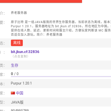
介：
养老服务器
要：
原子比特 是一组JAVA版我的世界生存服务器，当前状态为离线，版本
Purpur 1.20.1，服务器地址为 bit.jkun.cf:32836，所在地区为中国
提供在线人数、延迟、更新时间和服主介绍，方便玩家判断该 MC 服
否适合加入游玩。简介：养老服务器
离线
态：
bit.jkun.cf:32836
口）：
（点击复制）
类：
生存
0
/ 0
家：
Purpur 1.20.1
本：
家：
中国
型：
JAVA版
904995789