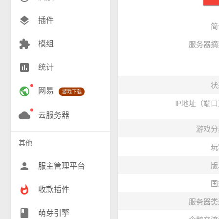
创造(8)
layers
插件
简
模组(25)
extension
模组
服务器摘
战争(10)
insert_chart
统计
RPG(206)
状
public
网易
游戏下载
小游戏(17)
IP地址（端
神奇宝贝(27)
cloud
云服务器
游戏分
工业(10)
其他
玩
群组(23)
person
服主管理平台
版
国
whatshot
收款插件
服务器类
class
萌芽引擎