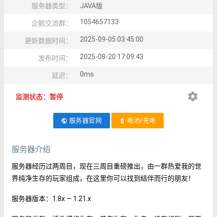
服务器类型：
JAVA版
1054657133
企鹅交流群：
2025-09-05 03:45:00
更新数据时间：
2025-08-20 17:09:43
发布时间：
0ms
延迟：
settings
监测状态：暂停
服务器官网
电池/充电
public
battery_charging_full
服务器介绍
服务器经历过两周目，现在三周目重磅推出，由一群热爱我的世
界纯净生存的玩家组成，在这里你可以找到结伴而行的朋友！
服务器版本：1.8x — 1.21.x