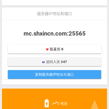
服务器IP地址和端口
mc.shxincn.com:25565
我喜欢
0
favorite
访问人次
347
visibility
复制服务器IP地址与端口
battery_charging_full
trending_up
0 电池