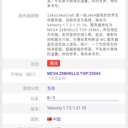
喜，不失原汁原味的温馨。你的世界，等你
来书写。
服务器摘要：
ZakoZakoCraft 是一组JAVA版我的世界生
存服务器，当前状态为离线，版本为
Velocity 1.7.2-1.21.10，服务器地址为
MCV4.ZXBHELLO.TOP:25565，所在地区
为中国。本页提供在线人数、延迟、更新时
间和服主介绍，方便玩家判断该 MC 服务器
是否适合加入游玩。简介：一个为你而生的
纯净家园。超越原版的惊喜，不失原汁原味
的温馨。你的世界，等你来书写。
离线
状态：
MCV4.ZXBHELLO.TOP:25565
IP地址（端口）：
（点击复制）
游戏分类：
生存
0
/ 0
玩家：
Velocity 1.7.2-1.21.10
版本：
国家：
中国