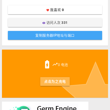
我喜欢
0
favorite
访问人次
331
visibility
复制服务器IP地址与端口
st
battery_charging_full
trending_up
0 电池
点击为之充电