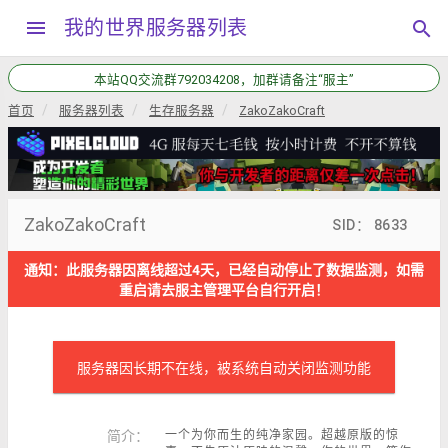
menu
我的世界服务器列表
search
本站QQ交流群792034208，加群请备注“服主”
首页
服务器列表
生存服务器
ZakoZakoCraft
ZakoZakoCraft
SID： 8633
通知：此服务器因离线超过4天，已经自动停止了数据监测，如需
重启请去服主管理平台自行开启！
服务器因长期不在线，被系统自动关闭监测功能
简介：
一个为你而生的纯净家园。超越原版的惊