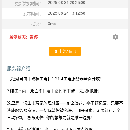
2025-08-31 20:25:00
更新数据时间：
2025-08-24 13:12:58
发布时间：
0ms
延迟：
settings
监测状态：暂停
电池/充电
battery_charging_full
服务器介绍
【绝对自由｜硬核生电】1.21.4生电服务器全面开放！
? 纯技术向｜死亡不掉落｜腐竹不干涉｜无规则限制
这里是一切生电玩家的理想国——完全放养，零干预运营，只要不
造成服务器崩溃，一切玩法皆被允许。自由探索、无限红石、全
自动农场、极限刷怪…你的想象力就是唯一边界！
? Java版玩家请进： 地址: mc.axzt.top 或直连IP: