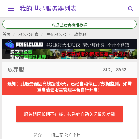
menu
我的世界服务器列表
search
站点已更新模组板块
首页
服务器列表
生存服务器
放养服
放养服
SID： 8652
通知：此服务器因离线超过4天，已经自动停止了数据监测，如需
重启请去服主管理平台自行开启！
服务器因长期不在线，被系统自动关闭监测功能
简介：
纯生存|死亡不掉