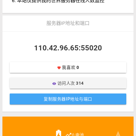
本站仅提供我的世界服务器在线人数监控
服务器IP地址和端口
110.42.96.65:55020
我喜欢
0
favorite
访问人次
314
visibility
复制服务器IP地址与端口
battery_charging_full
trending_up
0 电池